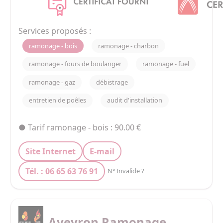
Services proposés :
ramonage - bois
ramonage - charbon
ramonage - fours de boulanger
ramonage - fuel
ramonage - gaz
débistrage
entretien de poêles
audit d'installation
● Tarif ramonage - bois : 90.00 €
Site Internet
E-mail
Tél. : 06 65 63 76 91
N° Invalide ?
Aveyron Ramonage