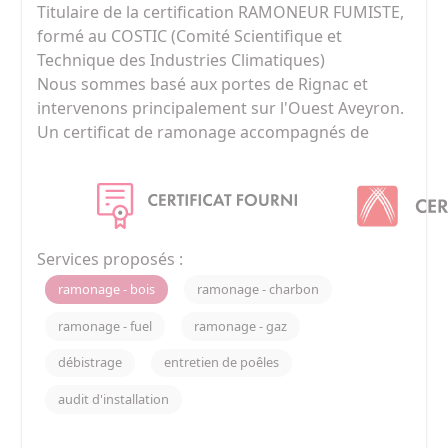
Titulaire de la certification RAMONEUR FUMISTE, 
formé au COSTIC (Comité Scientifique et 
Technique des Industries Climatiques)

Nous sommes basé aux portes de Rignac et 
intervenons principalement sur l'Ouest Aveyron.

Un certificat de ramonage accompagnés de 
photos de votre installation avant/après 
ramonage ET un contrôle de la vacuité sont 
inclus dans notre prestation 

Sécurité, propreté, ponctualité sont nos mots 
Services proposés :
ramonage - bois
ramonage - charbon
ramonage - fuel
ramonage - gaz
débistrage
entretien de poêles
audit d'installation