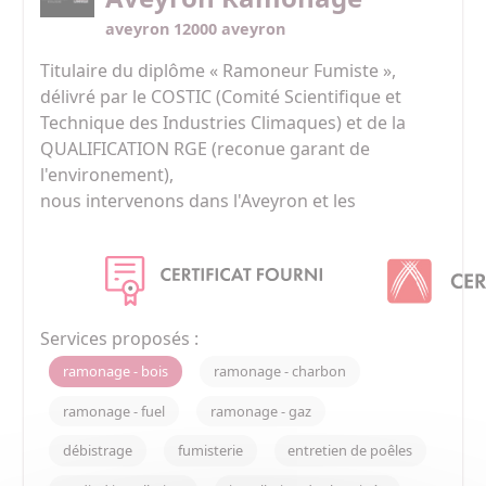
aveyron 12000 aveyron
Titulaire du diplôme « Ramoneur Fumiste », 
délivré par le COSTIC (Comité Scientifique et 
Technique des Industries Climaques) et de la 
QUALIFICATION RGE (reconue garant de 
l'environement),

nous intervenons dans l'Aveyron et les 
départements limitrophes.

Nous proposons un travail de qualité qui inclut 
le ramonage mais aussi l'analyse des différentes 
inconformités et conseil pour le bon 
Services proposés :
ramonage - bois
ramonage - charbon
ramonage - fuel
ramonage - gaz
débistrage
fumisterie
entretien de poêles