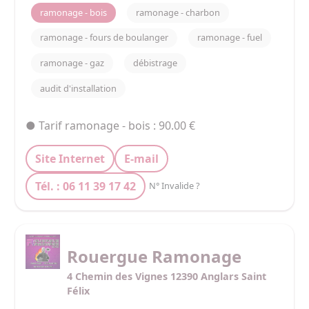
matériel de dernière génération, nos ramoneurs 
ramonage - bois
ramonage - charbon
vous garantissent un travail de qualité, soigné et 
adapté à vos installations !
ramonage - fours de boulanger
ramonage - fuel
ramonage - gaz
débistrage
audit d'installation
● Tarif ramonage - bois : 90.00 €
Site Internet
E-mail
Tél. : 06 11 39 17 42
N° Invalide ?
Rouergue Ramonage
4 Chemin des Vignes 12390 Anglars Saint
Félix