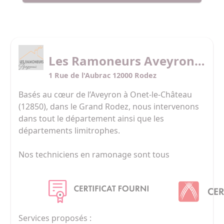
Les Ramoneurs Aveyronnais
1 Rue de l'Aubrac 12000 Rodez
Basés au cœur de l’Aveyron à Onet-le-Château 
(12850), dans le Grand Rodez, nous intervenons 
dans tout le département ainsi que les 
départements limitrophes.

Nos techniciens en ramonage sont tous 
titulaires du diplôme « Ramoneur Fumiste », 
délivré par le COSTIC (Comité Scientifique et 
Technique des Industries Climatiques).

Grâce à une méthode de travail artisanale et un 
Services proposés :