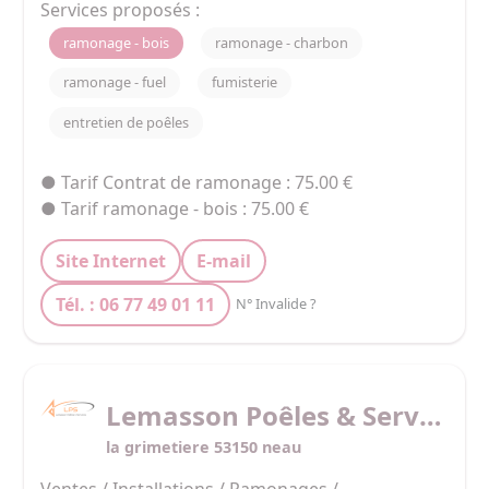
vision du commerce et de la restauration du 
Services proposés :
patrimoine que nous avons pu développer notre 
ramonage - bois
ramonage - charbon
entreprise depuis nos débuts en 2018.
ramonage - fuel
fumisterie
entretien de poêles
● Tarif Contrat de ramonage : 75.00 €
● Tarif ramonage - bois : 75.00 €
Site Internet
E-mail
Tél. : 06 77 49 01 11
N° Invalide ?
Lemasson Poêles & Service
la grimetiere 53150 neau
Ventes / Installations / Ramonages / 