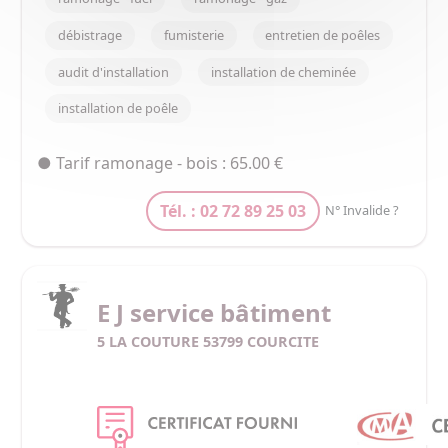
- Contrôle de la vacuité des conduits

débistrage
fumisterie
entretien de poêles
- Réhabilitation des conduits de fumées

- Test d’étanchéité et Inspection vidéo

audit d'installation
installation de cheminée
- Installation de grillages anti-volatile.
installation de poêle
● Tarif ramonage - bois : 65.00 €
Tél. : 02 72 89 25 03
N° Invalide ?
E J service bâtiment
5 LA COUTURE 53799 COURCITE