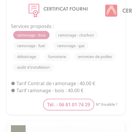
l’entreprise intervient dans un rayon de 35 
minutes et rayonne de Sarrebourg à Strasbourg 
ainsi que de Wasselonne à Haguenau.

Services proposés :
Formé auprès de maîtres ramoneurs et diplômé 
ramonage - bois
ramonage - charbon
du COSTIC (Comité Scientifique et Technique des 
Industries Climatiques), Cyril KUNTZ est à votre 
ramonage - fuel
ramonage - gaz
disposition.
débistrage
fumisterie
entretien de poêles
audit d'installation
● Tarif Contrat de ramonage : 40.00 €
● Tarif ramonage - bois : 40.00 €
Tél. : 06 81 01 74 29
N° Invalide ?