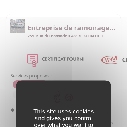
Entreprise de ramonage Patrick Kaled
259 Rue du Passadou 48170 MONTBEL
Services proposés :
ramonage - bois
ramonage - fuel
débistrage
● Tarif ramonage - bois : 72.00 €
This site uses cookies
and gives you control
E-mail
Tél. : 06 21 41 40 76
N° Invalide ?
over what you want to