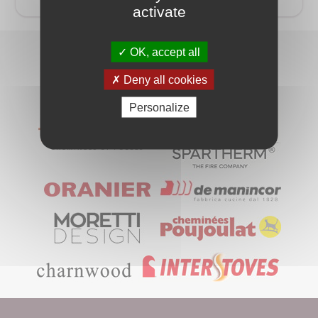
activate
Avec le
OK, accept all
soutien de :
Deny all cookies
Personalize