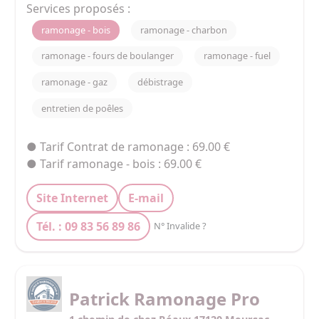
notamment à Angers, Cholet, La Rochelle, La 
Services proposés :
Roche-sur-Yon, Nantes, Niort, Poitiers, Rennes, 
ramonage - bois
ramonage - charbon
Saint-Brieuc, Saint-Malo et Vannes, nos 
techniciens et techniciennes connaissent 
ramonage - fours de boulanger
ramonage - fuel
parfaitement le territoire, les équipements de 
ramonage - gaz
débistrage
chauffage et les spécificités propres à chaque 
zone.
entretien de poêles
● Tarif Contrat de ramonage : 69.00 €
● Tarif ramonage - bois : 69.00 €
Site Internet
E-mail
Tél. : 09 83 56 89 86
N° Invalide ?
Patrick Ramonage Pro