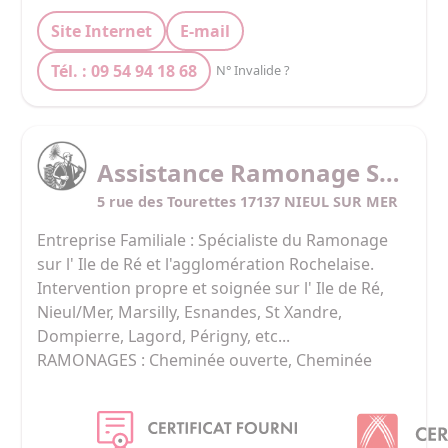
Site Internet
E-mail
Tél. : 09 54 94 18 68
N° Invalide ?
Assistance Ramonage Service
5 rue des Tourettes 17137 NIEUL SUR MER
Entreprise Familiale : Spécialiste du Ramonage 
sur l' Ile de Ré et l'agglomération Rochelaise.

Intervention propre et soignée sur l' Ile de Ré, 
Nieul/Mer, Marsilly, Esnandes, St Xandre, 
Dompierre, Lagord, Périgny, etc...

RAMONAGES : Cheminée ouverte, Cheminée 
avec insert, Poêle à bois / granulés, Chaudière 
gaz / fioul, Four à pizza, Barbecue, etc... Un 
CERTIFICAT de Ramonage vous est délivré au 