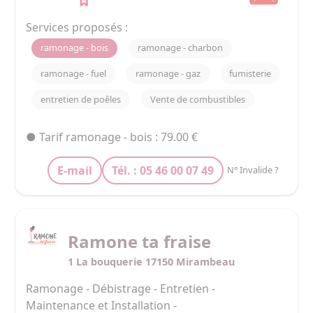
moment de l'intervention , pour vos assurances, 
y seront indiquées les éventuelles non-
Services proposés :
conformités de votre installation. Dans certains 
ramonage - bois
ramonage - charbon
cas, l'intervention ne pourra pas être effectuée 
(installation non aux normes, ramonage par le 
ramonage - fuel
ramonage - gaz
fumisterie
toit…).

entretien de poêles
Vente de combustibles
Nous proposons également le remplacements 
des joints de porte e
● Tarif ramonage - bois : 79.00 €
E-mail
Tél. : 05 46 00 07 49
N° Invalide ?
Ramone ta fraise
1 La bouquerie 17150 Mirambeau
Ramonage - Débistrage - Entretien - 
Maintenance et Installation - 
