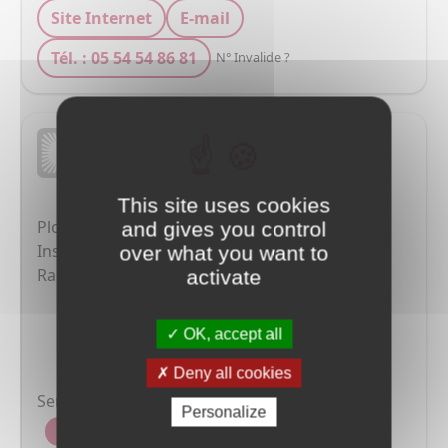
Site Internet
E-mail
Tél. : 05 54 54 86 81
N° Invalide ?
Techni Confort
2 r E17300mile Penaud 17300 ROCHEFORT
This site uses cookies
Plomberie-Chauffage-Sanitaire-Climatisation

and gives you control
Installation,entretien,dépannage

over what you want to
Ramonage -Energie solaire -Pompesà chaleurs
activate
OK, accept all
Deny all cookies
Services proposés :
Personalize
ramonage - bois
ramonage - gaz