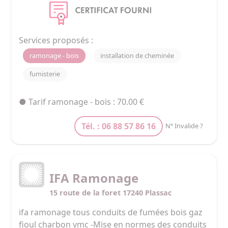
- pour l'installation de votre poêle, insert, 
cheminée, ou barbecue (devis gratuit et sans 
engagement).

J'assure la pose et l'assistance technique des 
Services proposés :
poêles à granulés de marque BESTOVE.

ramonage - bois
installation de cheminée
Je me tiens à votre disposition pour de plus 
fumisterie
amples informations.
● Tarif ramonage - bois : 70.00 €
Tél. : 06 88 57 86 16
N° Invalide ?
IFA Ramonage
15 route de la foret 17240 Plassac
ifa ramonage tous conduits de fumées bois gaz 
fioul charbon vmc -Mise en normes des conduits 