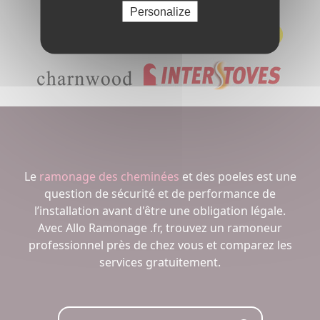
Personalize
Le
ramonage des cheminées
et des poeles est une
question de sécurité et de performance de
l’installation avant d'être une obligation légale.
Avec Allo Ramonage .fr, trouvez un ramoneur
professionnel près de chez vous et comparez les
services gratuitement.