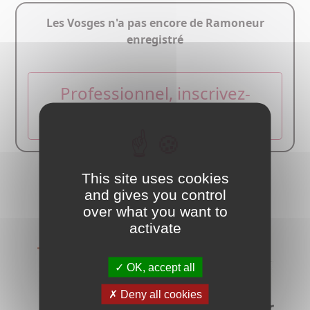
Les Vosges n'a pas encore de Ramoneur
enregistré
Professionnel, inscrivez-
vous dans ce département
Avec le
This site uses cookies
and gives you control
soutien de :
over what you want to
activate
OK, accept all
Deny all cookies