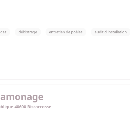
 gaz
débistrage
entretien de poêles
audit d'installation
 ramonage
blique 40600 Biscarrosse