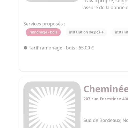
travail propre, soign
assuré de la bonne c
certificat attestant 
Services proposés :
Atelier-MW vous prop
ramonage - bois
installation de poêle
install
granules et insert. 
selon les conditions
● Tarif ramonage - bois : 65.00 €
proposés.
Cheminée
207 rue Forestiere 4
Sud de Bordeaux, N