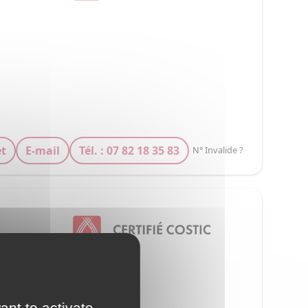
et
E-mail
Tél. : 07 82 18 35 83
N° Invalide ?
ant to activate