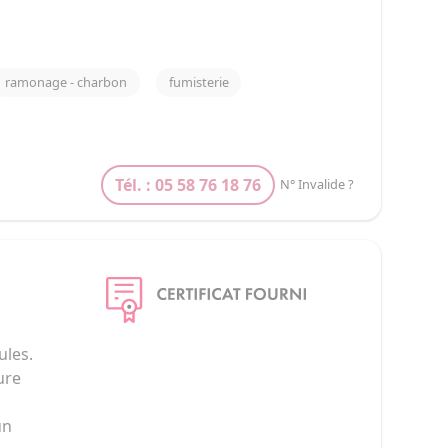
ramonage - charbon
fumisterie
Tél. : 05 58 76 18 76
N° Invalide ?
les. 
ure 
 
un 