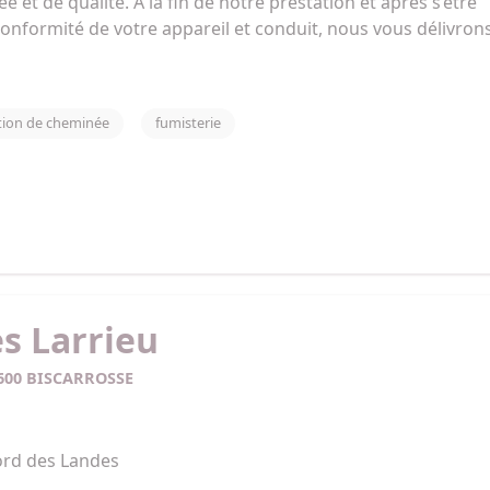
ée et de qualité. A la fin de notre prestation et après s’être 
onformité de votre appareil et conduit, nous vous délivron
du bon entretien effectué pour votre assureur. 

ose également la vente et l'installation de poêle à bois, poê
ation de cheminée
fumisterie
Nous sommes une entreprise qualifié RGE Qualibois. De ce fai
 en vigueur, un crédit d’impôt et une TVA réduite peuvet vous
s Larrieu
0600 BISCARROSSE
ord des Landes