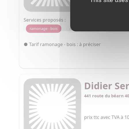
Sanitaires - ramonag
Services proposés :
ramonage - bois
ramonage - gaz
ramonage - 
● Tarif ramonage - bois : à préciser
Didier Se
441 route du béarn 4
prix ttc avec TVA à 