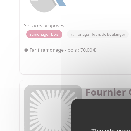
Services proposés :
ramonage - bois
ramonage - fours de boulanger
● Tarif ramonage - bois : 70.00 €
Fournier 
1645 av Vignau 400
Plomberie chauffage 
Installation - interve
This site uses