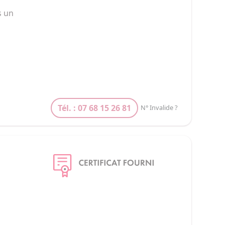
s un 
le à 
t et 
 être 
Tél. : 07 68 15 26 81
N° Invalide ?