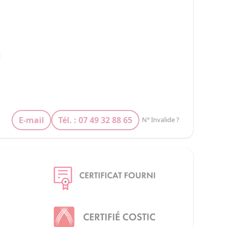
E-mail
Tél. : 07 49 32 88 65
N° Invalide ?