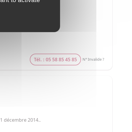
Tél. : 05 58 85 45 85
N° Invalide ?
 31 décembre 2014..