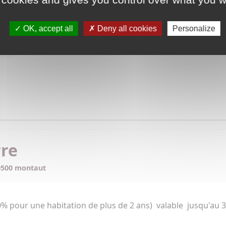
e.
OK, accept all
Deny all cookies
Personalize
fuel
rre
0500 montaut
10% pour une habitation de plus de 2 ans)  valable  jusqu'au