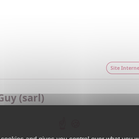
Site Intern
Guy (sarl)
00 MONT DE MARSAN
climatisation

ntion rapide

 cookies and gives you control over what you w