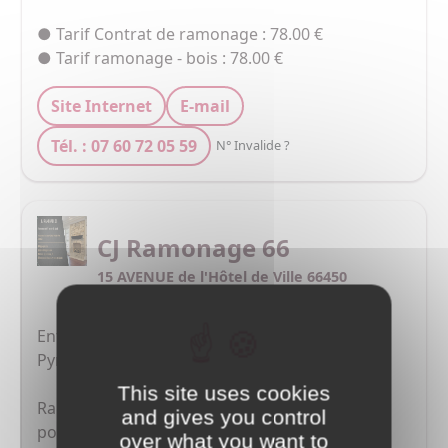
● Tarif Contrat de ramonage : 78.00 €
● Tarif ramonage - bois : 78.00 €
Site Internet
E-mail
Tél. : 07 60 72 05 59
N° Invalide ?
CJ Ramonage 66
15 AVENUE de l'Hôtel de Ville 66450
Pollestres 66450 pollestres
Entreprise de ramonage basée dans les 
Pyrénées Orientales. 

This site uses cookies
Ramonage sur tout types d'installations, du 
and gives you control
poêle à bois/granule, insert et foyer ouvert.

over what you want to