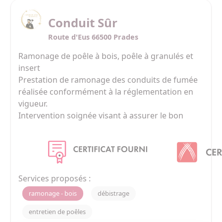
Conduit Sûr
Route d'Eus 66500 Prades
Ramonage de poêle à bois, poêle à granulés et 
insert

Prestation de ramonage des conduits de fumée 
réalisée conformément à la réglementation en 
vigueur.

Intervention soignée visant à assurer le bon 
fonctionnement de l’appareil et la sécurité de 
l’installation.

Nettoyage effectué avec du matériel 
professionnel, dans le respect du logement.

Attestation de ramonage remise à l’issue de 
Services proposés :
l’intervention.

ramonage - bois
débistrage
Zone d’intervention : Conflent et Pyrénées-
Orientales (66).
entretien de poêles