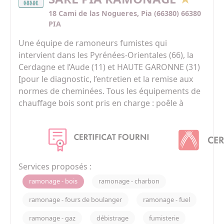
18 Cami de las Nogueres, Pia (66380) 66380
PIA
Une équipe de ramoneurs fumistes qui 
intervient dans les Pyrénées-Orientales (66), la 
Cerdagne et l’Aude (11) et HAUTE GARONNE (31) 
[pour le diagnostic, l’entretien et la remise aux 
normes de cheminées. Tous les équipements de 
chauffage bois sont pris en charge : poêle à 
bois, poêle à granulés, cuisinière et chaudière à 
bois. Sans oublier des chaudières au fioul, qui 
sont petit à petit en voie de disparition.

Société créée en 1996 repris par les les fils de 
Monsieur PEREZ en 2022. La SAS PIA RAMONAGE 
Services proposés :
vous delivres un certificat de ramonage pour 
ramonage - bois
ramonage - charbon
vos assurances agree par le groupe AXA .
ramonage - fours de boulanger
ramonage - fuel
ramonage - gaz
débistrage
fumisterie