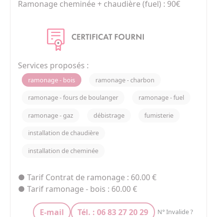
Ramonage cheminée + chaudière (fuel) : 90€

Ramonage cheminée + chaudière + bruleur 
(fuel) : 130€

Ramonage cheminée + chauffe-eau (gaz) : 75€

Contrat bruleur (fuel) : 80€

Services proposés :
Nettoyage cuve fuel : sur devis

ramonage - bois
ramonage - charbon
Pose poêle bois/granulés : sur devis

Tubage conduit cheminée : sur devis

ramonage - fours de boulanger
ramonage - fuel
Désembuage des installations : sur devis

ramonage - gaz
débistrage
fumisterie
Pose de sanitaire : sur devis

installation de chaudière
SALVADO JOSE

installation de cheminée
102, Avenue Maréchal Joffre

66000 PERPIGNAN

● Tarif Contrat de ramonage : 60.00 €
tel : 0468522338 port : 0683272029
● Tarif ramonage - bois : 60.00 €
E-mail
Tél. : 06 83 27 20 29
N° Invalide ?